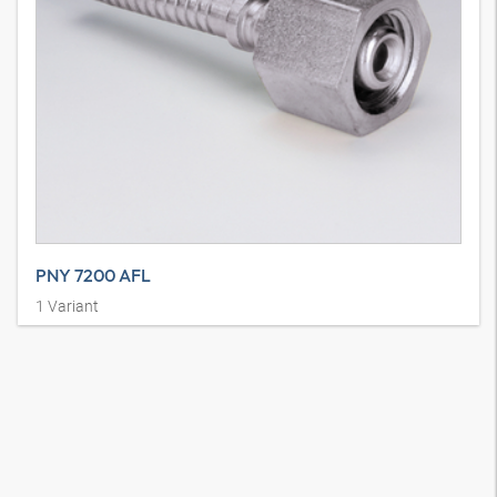
PNY 7200 AFL
1
Variant
Pressnippel für NY7200, DKL, leicht Baureihe, Überwurfmutter,
gerade, Stahl