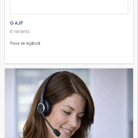
G AJF
8
Variants
Piese de legătură