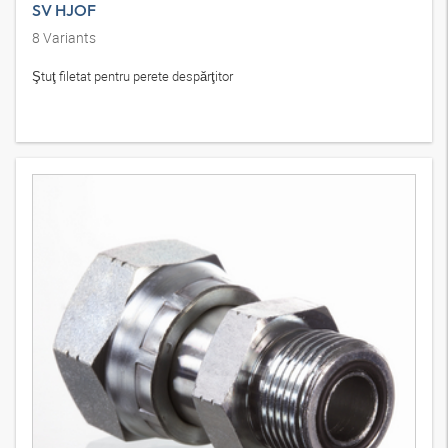
SV HJOF
8
Variants
Ştuţ filetat pentru perete despărţitor