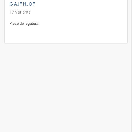
G AJF HJOF
17
Variants
Piese de legătură