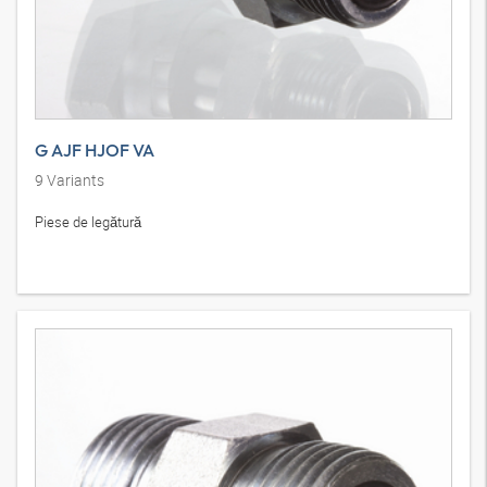
G AJF HJOF VA
9
Variants
Piese de legătură