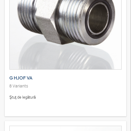
G HJOF VA
8
Variants
Ştuţ de legătură