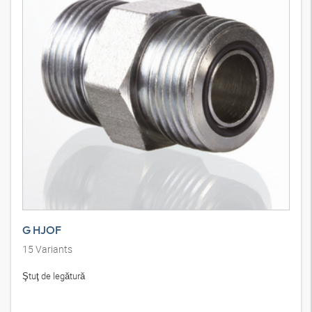
G HJOF
15
Variants
Ştuţ de legătură