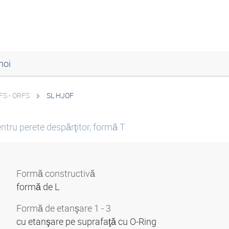
noi
FS - ORFS
SL HJOF
entru perete despărţitor, formă T
Formă constructivă
formă de L
Formă de etanşare 1 - 3
cu etanşare pe suprafaţă cu O-Ring