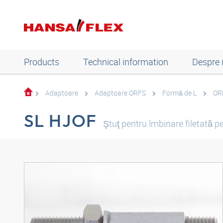
Products
Technical information
Despre 
Adaptoare
Adaptoare ORFS
Formă de L
OR
SL HJOF
Ştuţ pentru îmbinare filetată p