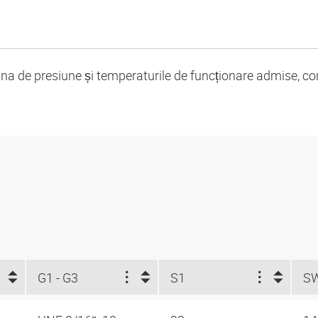
cina de presiune și temperaturile de funcționare admise, co
G1 - G3
S1
S