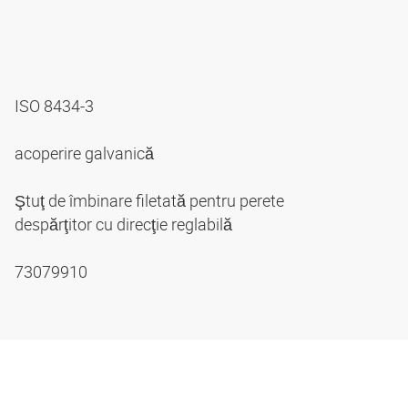
ISO 8434-3
acoperire galvanică
Ştuţ de îmbinare filetată pentru perete
despărţitor cu direcţie reglabilă
73079910