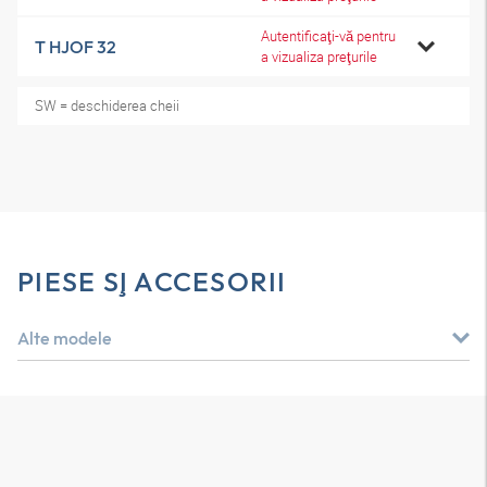
Autentificaţi-vă pentru
T HJOF 32
a vizualiza preţurile
SW = deschiderea cheii
PIESE ŞI ACCESORII
Alte modele