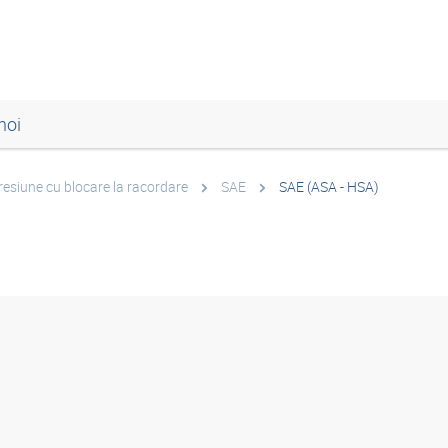
noi
resiune cu blocare la racordare
SAE
SAE (ASA - HSA)