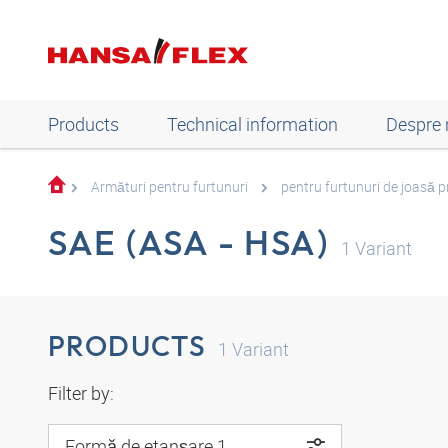
Products
Technical information
Despre 
Armături pentru furtunuri
pentru furtunuri de joasă p
SAE (ASA - HSA)
1
Variant
PRODUCTS
1
Variant
Filter by:
Formă de etanşare 1