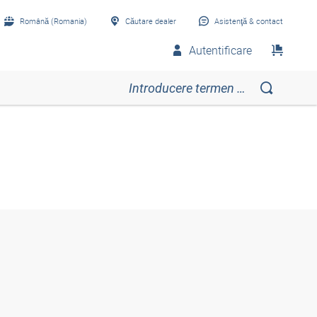
Română (Romania)
Căutare dealer
Asistenţă & contact
Autentificare