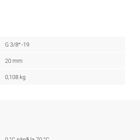
G 3/8″ -19
20 mm
0,108 kg
0 °C până la 70 °C