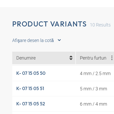
PRODUCT VARIANTS
10
Results
Afişare desen la cotă
Denumire
Pentru furtun
4 mm / 2.5 mm
K- 07 15 05 50
5 mm / 3 mm
K- 07 15 05 51
6 mm / 4 mm
K- 07 15 05 52