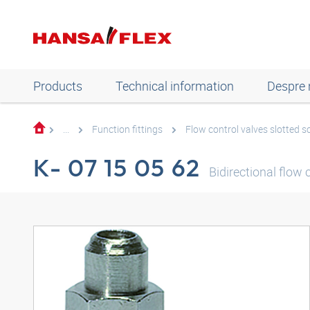
Products
Technical information
Despre 
...
Function fittings
Flow control valves slotted 
K- 07 15 05 62
Bidirectional flow 