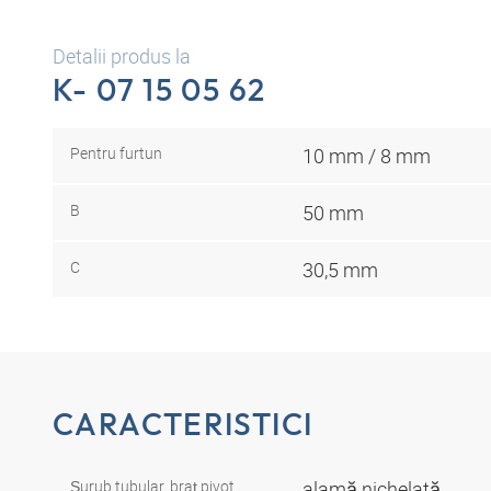
Detalii produs la
K- 07 15 05 62
Pentru furtun
10 mm / 8 mm
B
50 mm
C
30,5 mm
CARACTERISTICI
Şurub tubular, braţ pivot
alamă nichelată