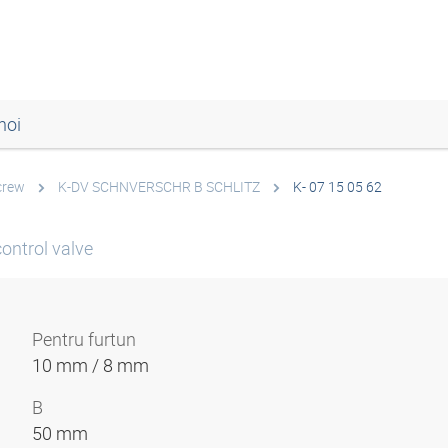
noi
screw
K-DV SCHNVERSCHR B SCHLITZ
K- 07 15 05 62
control valve
Pentru furtun
10 mm / 8 mm
B
50 mm