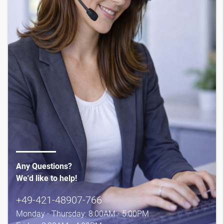
Any Questions?
We'd like to help!
+49-421-48907-766
Monday - Thursday: 8:00AM - 5:00PM