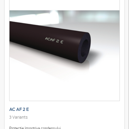
AC AF 2 E
3
Variants
Protecţie împotriva condensului