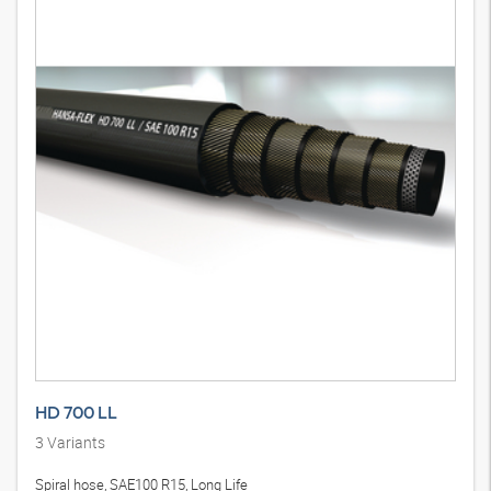
HD 700 LL
3
Variants
Spiral hose, SAE100 R15, Long Life