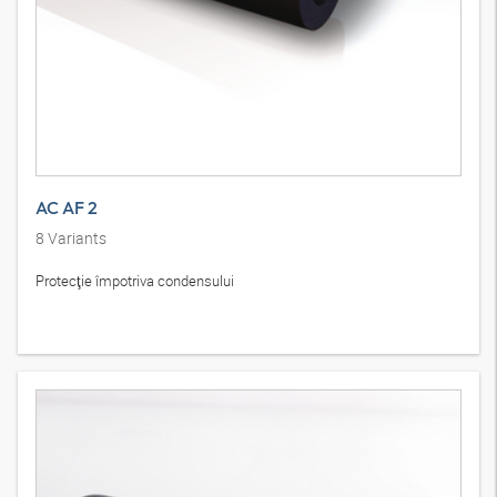
AC AF 2
8
Variants
Protecţie împotriva condensului