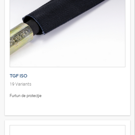
TGF ISO
19
Variants
Furtun de protecţie