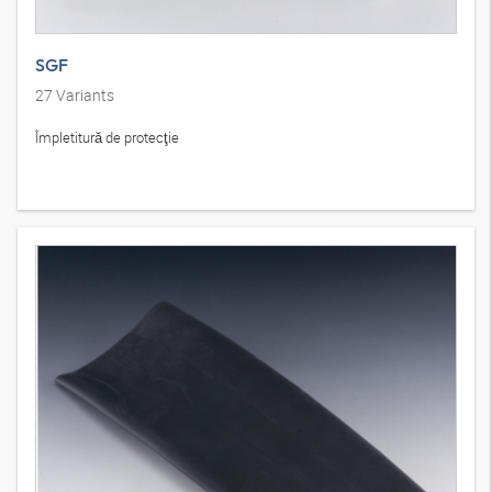
SGF
27
Variants
Împletitură de protecţie