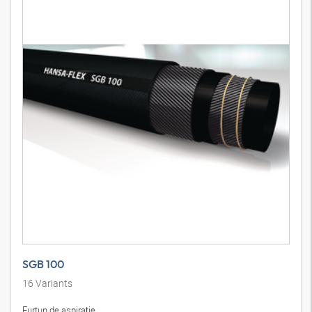
SGB 100
16
Variants
Furtun de aspiraţie