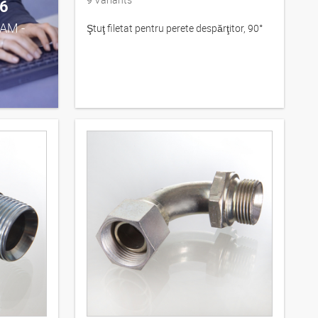
6
0AM -
Ştuţ filetat pentru perete despărţitor, 90°