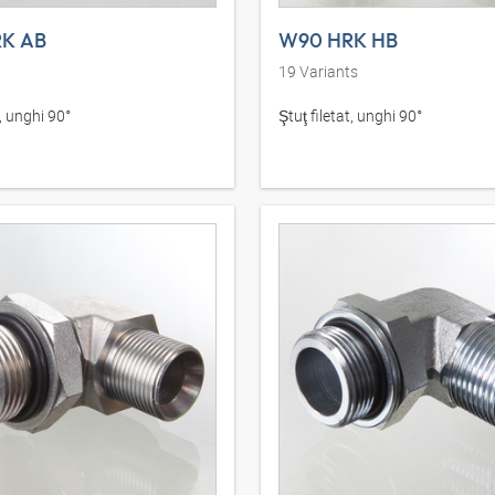
K AB
W90 HRK HB
19
Variants
t, unghi 90°
Ştuţ filetat, unghi 90°