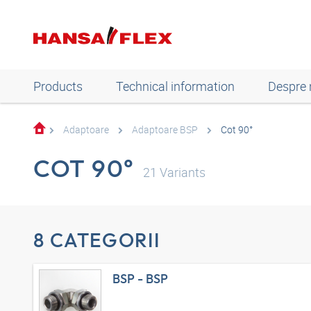
Products
Technical information
Despre 
Adaptoare
Adaptoare BSP
Cot 90°
COT 90°
21
Variants
8 CATEGORII
BSP - BSP