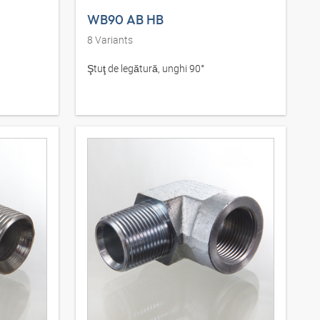
WB90 AB HB
8
Variants
Ştuţ de legătură, unghi 90°