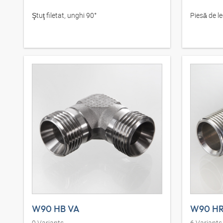
Ştuţ filetat, unghi 90°
Piesă de l
W90 HB VA
W90 H
9
Variants
6
Variants