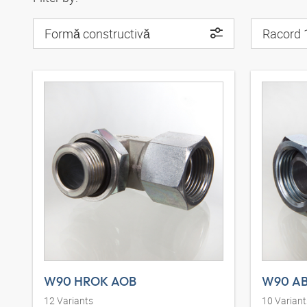
Formă constructivă
Racord 
W90 HROK AOB
W90 AB
12
Variants
10
Variant