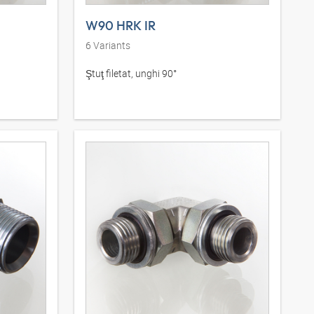
W90 HRK IR
6
Variants
Ştuţ filetat, unghi 90°