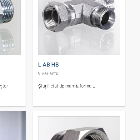
L AB HB
9
Variants
ţitor
Ştuţ filetat tip mamă, forma L