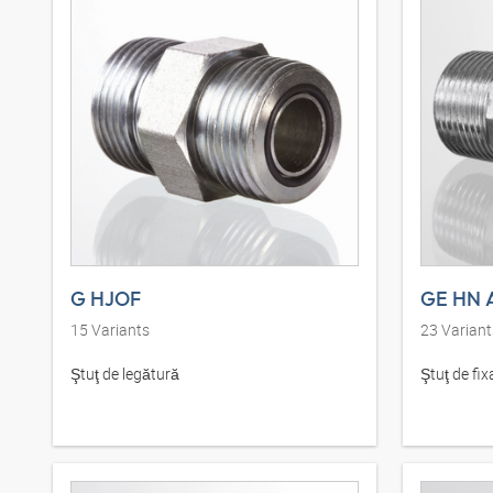
G HJOF
GE HN 
15
Variants
23
Variant
Ştuţ de legătură
Ştuţ de fixa