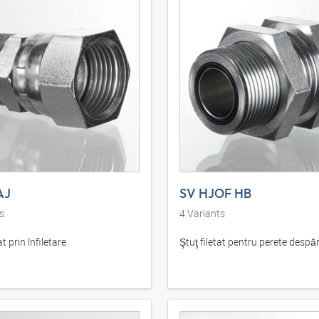
AJ
SV HJOF HB
s
4
Variants
t prin înfiletare
Ştuţ filetat pentru perete despăr