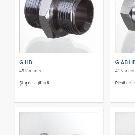
G HB
G AB H
45
Variants
41
Variant
Ştuţ de legătură
Piesă de l