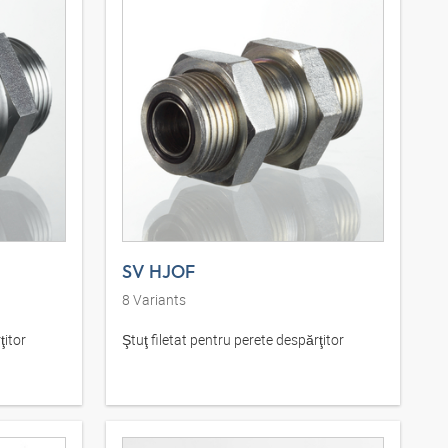
SV HJOF
8
Variants
ţitor
Ştuţ filetat pentru perete despărţitor