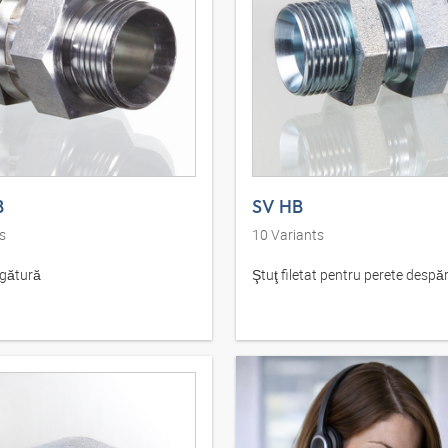
B
SV HB
s
10
Variants
egătură
Ştuţ filetat pentru perete despăr