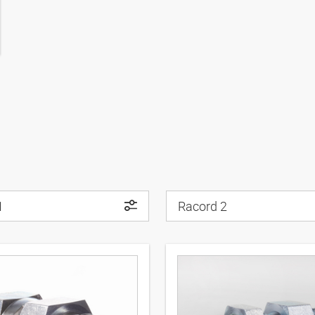
1
Racord 2