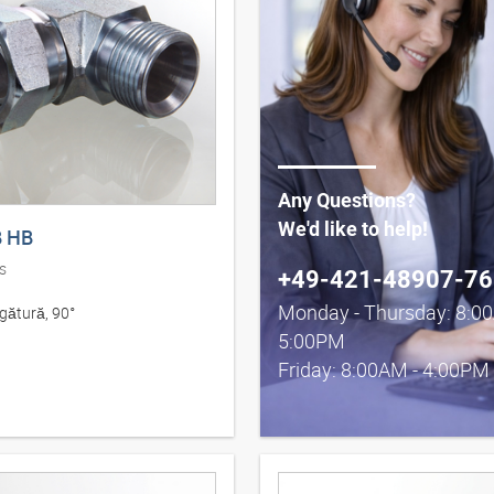
Any Questions?
We'd like to help!
 HB
s
+49-421-48907-76
Monday - Thursday: 8:0
egătură, 90°
5:00PM
Friday: 8:00AM - 4:00PM