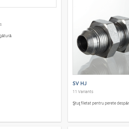
s
egătură
SV HJ
11
Variants
Ştuţ filetat pentru perete despăr