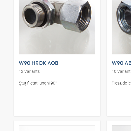
W90 HROK AOB
W90 AB
12
Variants
10
Variant
Ştuţ filetat, unghi 90°
Piesă de l