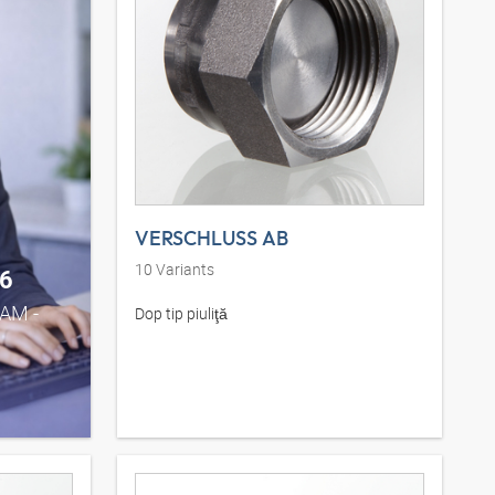
VERSCHLUSS AB
10
Variants
6
0AM -
Dop tip piuliţă