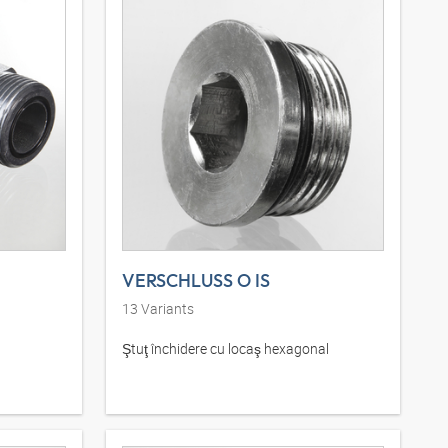
VERSCHLUSS O IS
13
Variants
Ştuţ închidere cu locaş hexagonal