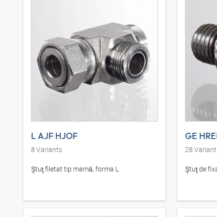
L AJF HJOF
GE HRE
8
Variants
28
Variant
Ştuţ filetat tip mamă, forma L
Ştuţ de fixa