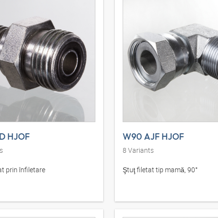
D HJOF
W90 AJF HJOF
s
8
Variants
t prin înfiletare
Ştuţ filetat tip mamă, 90°