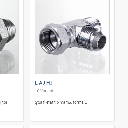
L AJ HJ
10
Variants
ţitor
Ştuţ filetat tip mamă, forma L