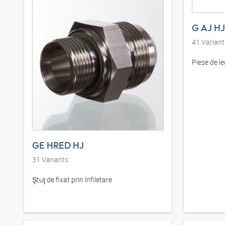
G AJ HJ
41
Variant
Piese de l
GE HRED HJ
31
Variants
Ştuţ de fixat prin înfiletare