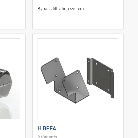
i
Bypass filtration system
H BPFA
2
Variants