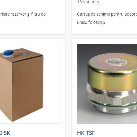
13
Variants
risire rezervor şi filtru de
Cartuş de schimb pentru adsor
unică folosinţă
D SK
HK TSF