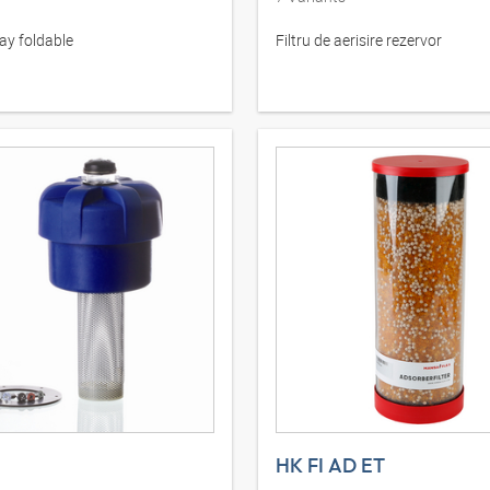
ay foldable
Filtru de aerisire rezervor
HK FI AD ET