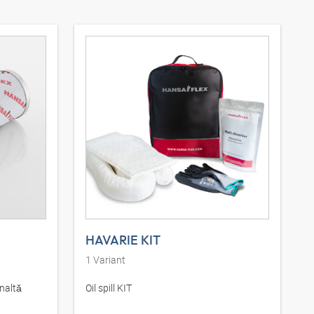
HAVARIE KIT
1
Variant
înaltă
Oil spill KIT