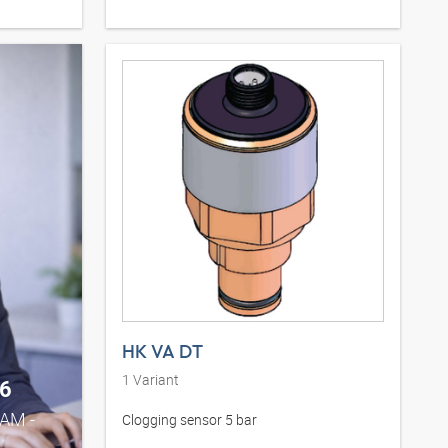
HK VA DT
1
Variant
6
0AM -
Clogging sensor 5 bar