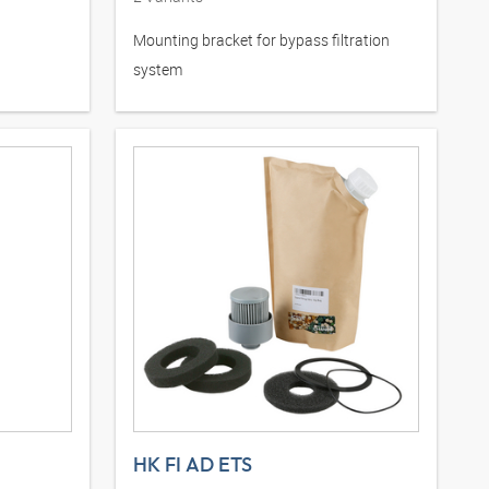
Mounting bracket for bypass filtration
system
HK FI AD ETS