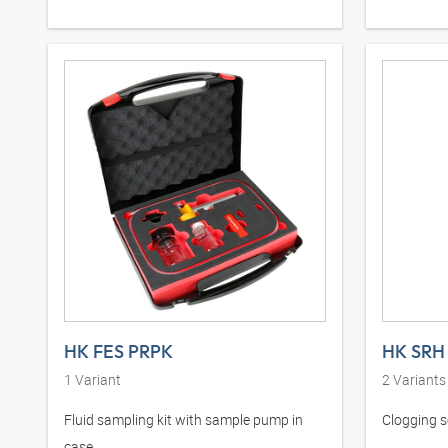
HK FES PRPK
HK SRH
1
Variant
2
Variants
Fluid sampling kit with sample pump in
Clogging s
case.