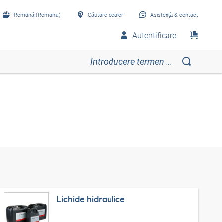
Română (Romania)
Căutare dealer
Asistenţă & contact
Autentificare
Lichide hidraulice