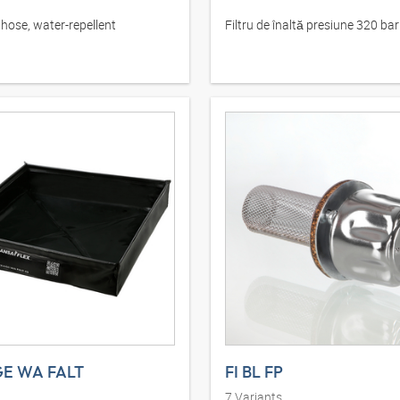
 hose, water-repellent
Filtru de înaltă presiune 320 bar
E WA FALT
FI BL FP
7
Variants