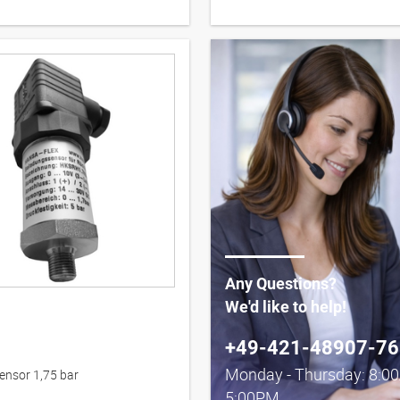
Any Questions?
We'd like to help!
+49-421-48907-76
Monday - Thursday: 8:0
ensor 1,75 bar
5:00PM