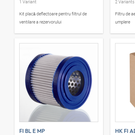
1
Variant
2
Variants
Kit placă deflectoare pentru filtrul de
Filtru de ae
ventilare a rezervorului
umplere
FI BL E MP
HK FI A