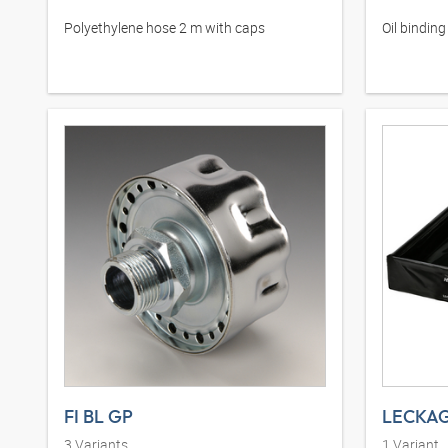
Polyethylene hose 2 m with caps
Oil binding
FI BL GP
LECKAG
3
Variants
1
Variant