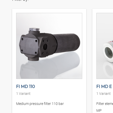
FI MD 110
FI MD E
1
Variant
1
Variant
Medium pressure filter 110 bar
Filter elem
MP