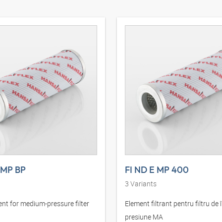
 MP BP
FI ND E MP 400
3
Variants
ent for medium-pressure filter
Element filtrant pentru filtru de 
presiune MA