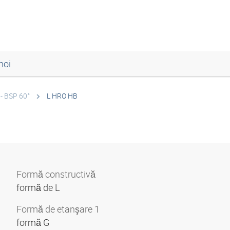
noi
- BSP 60°
L HRO HB
Formă constructivă
formă de L
Formă de etanşare 1
formă G