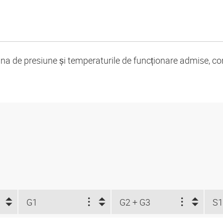
cina de presiune și temperaturile de funcționare admise, co
G1
G2 + G3
S