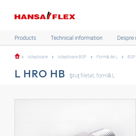
Products
Technical information
Despre 
Adaptoare
Adaptoare BSP
Formă de L
BSP 
L HRO HB
Ştuţ filetat, formă L