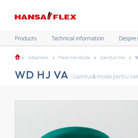
Products
Technical information
Despre 
Adaptoare
Piese individuale
Garnituri moi
W
WD HJ VA
Garnitură moale pentru ine