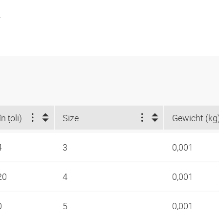
.
n țoli)
Size
Gewicht (kg
4
3
0,001
-20
4
0,001
0
5
0,001