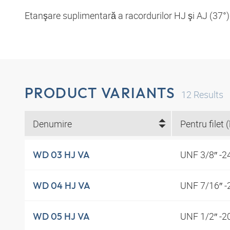
Etanşare suplimentară a racordurilor HJ şi AJ (37°)
PRODUCT VARIANTS
12
Results
Denumire
Pentru filet (î
UNF 3/8″ -2
WD 03 HJ VA
UNF 7/16″ 
WD 04 HJ VA
UNF 1/2″ -2
WD 05 HJ VA