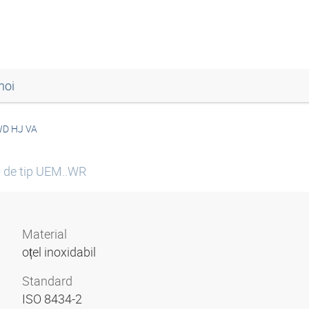
noi
D HJ VA
l de tip UEM..WR
Material
oțel inoxidabil
Standard
ISO 8434-2