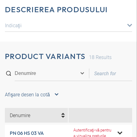
DESCRIEREA PRODUSULUI
Indicaţii
PRODUCT VARIANTS
18
Results
Afişare desen la cotă
Denumire
Autentificaţi-vă pentru
PN 06 HS 03 VA
a vizualiza preţurile