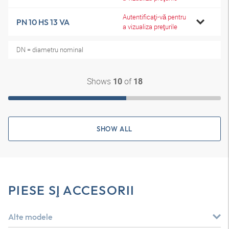
Autentificaţi-vă pentru
PN 10 HS 13 VA
a vizualiza preţurile
DN = diametru nominal
Shows
of
10
18
SHOW ALL
PIESE ŞI ACCESORII
Alte modele