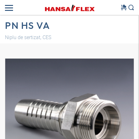
PN HS VA
Niplu de sertizat, CES
Model 3D