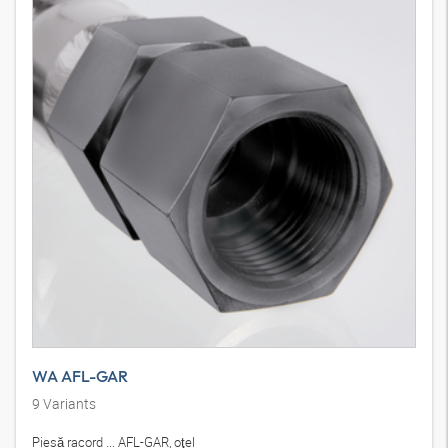
WA AFL-GAR
9
Variants
Piesă racord ... AFL-GAR, oţel