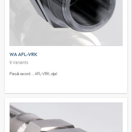
WA AFL-VRK
9
Variants
Piesă racord ... AFL-VRK, oţel