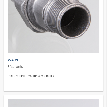
WA VC
8
Variants
Piesă racord ... VC, fontă maleabilă