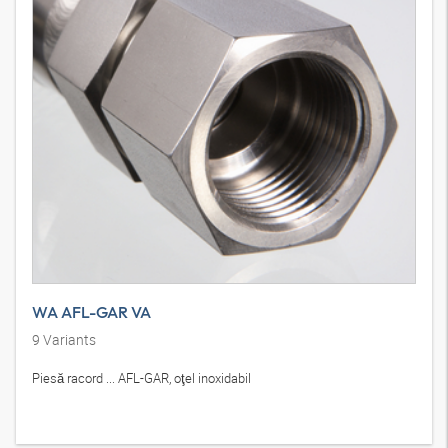
WA AFL-GAR VA
9
Variants
Piesă racord ... AFL-GAR, oţel inoxidabil