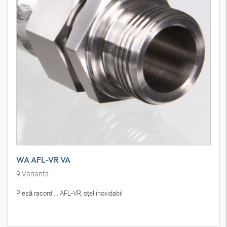
WA AFL-VR VA
9
Variants
Piesă racord ... AFL-VR, oţel inoxidabil