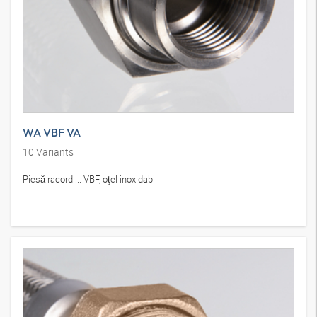
WA VBF VA
10
Variants
Piesă racord ... VBF, oţel inoxidabil