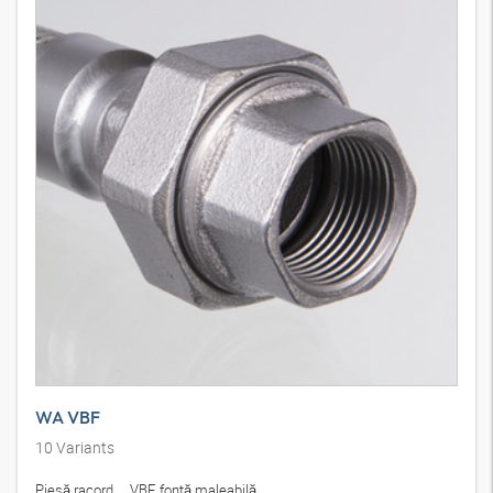
WA VBF
10
Variants
Piesă racord ... VBF, fontă maleabilă