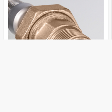
WA VCF RG
3
Variants
Piesă racord ... VCF, bronz