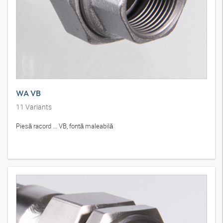
WA VB
11
Variants
Piesă racord ... VB, fontă maleabilă