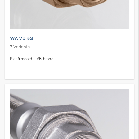
WA VB RG
7
Variants
Piesă racord ... VB, bronz