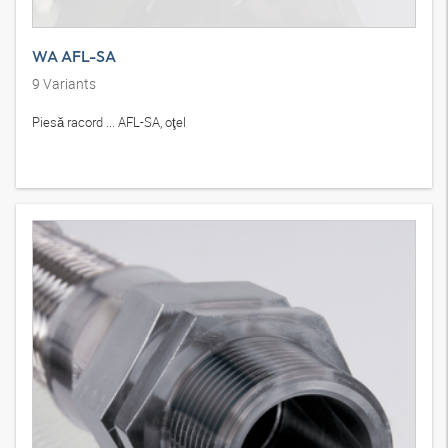
WA AFL-SA
9
Variants
Piesă racord ... AFL-SA, oţel