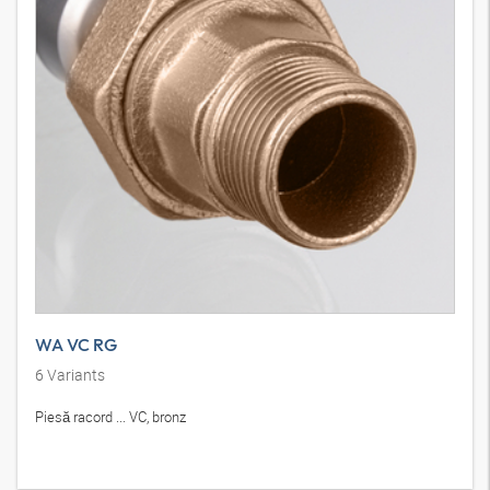
WA VC RG
6
Variants
Piesă racord ... VC, bronz