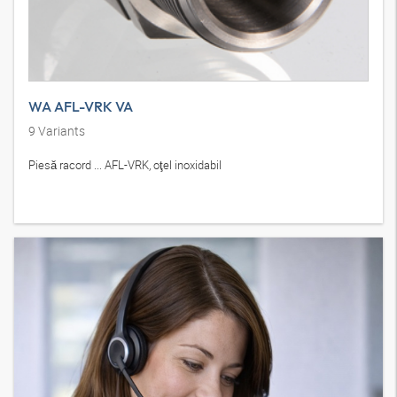
WA AFL-VRK VA
9
Variants
Piesă racord ... AFL-VRK, oţel inoxidabil