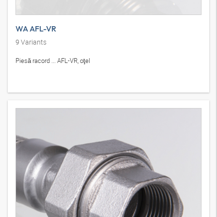
WA AFL-VR
9
Variants
Piesă racord ... AFL-VR, oţel