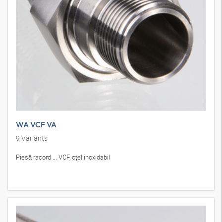
WA VCF VA
9
Variants
Piesă racord ... VCF, oţel inoxidabil