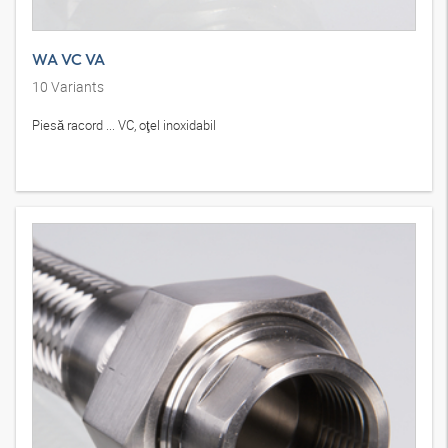
WA VC VA
10
Variants
Piesă racord ... VC, oţel inoxidabil