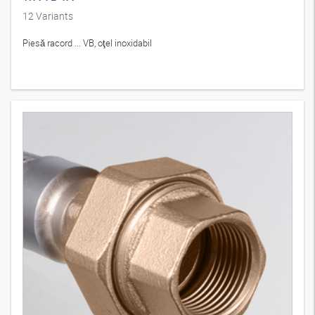
12
Variants
Piesă racord ... VB, oţel inoxidabil