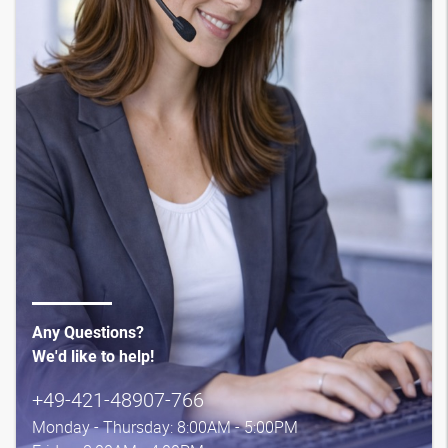
Any Questions?
We'd like to help!
+49-421-48907-766
Monday - Thursday: 8:00AM - 5:00PM