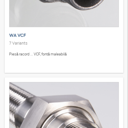
WA VCF
7
Variants
Piesă racord ... VCF, fontă maleabilă