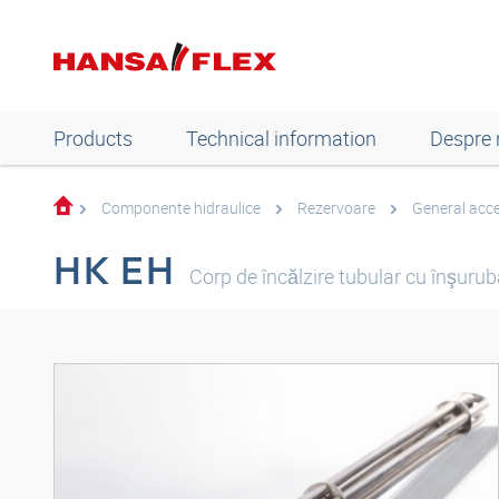
Products
Technical information
Despre 
Componente hidraulice
Rezervoare
General acce
HK EH
Corp de încălzire tubular cu înşurub