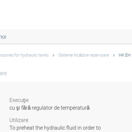
noi
ssories for hydraulic tanks
Sisteme încălzire rezervoare
HK EH
are
Execuţie
cu şi fără regulator de temperatură
Utilizare
To preheat the hydraulic fluid in order to