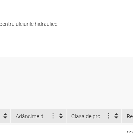
ntru uleiurile hidraulice.
Adâncime de imersiune (mm)
Clasa de protecţie
po