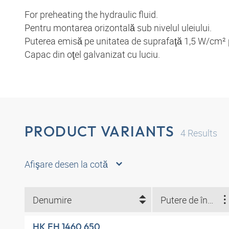
For preheating the hydraulic fluid.
Pentru montarea orizontală sub nivelul uleiului.
Puterea emisă pe unitatea de suprafaţă 1,5 W/cm² pe
Capac din oţel galvanizat cu luciu.
PRODUCT VARIANTS
4
Results
Afişare desen la cotă
Denumire
Putere de încălzire (W)
HK EH 1460 650