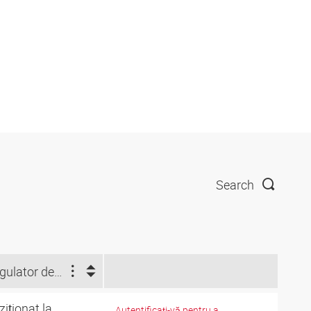
Search
Regulator de temperatură
ziţionat la
Autentificaţi-vă pentru a