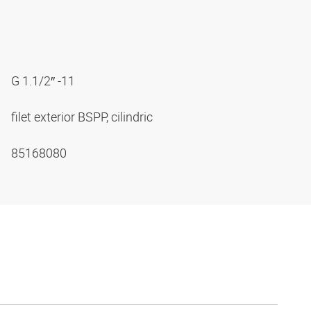
G 1.1/2″ -11
filet exterior BSPP, cilindric
85168080