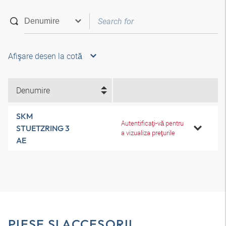
Afişare desen la cotă
Denumire
SKM
Autentificaţi-vă pentru
STUETZRING 3
a vizualiza preţurile
AE
PIESE ŞI ACCESORII