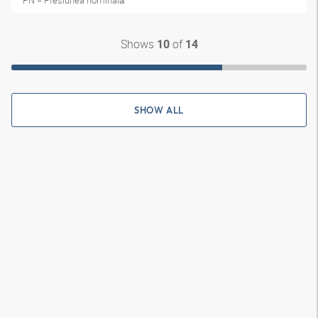
PN = Presiunea nominală
Shows
of
10
14
SHOW ALL