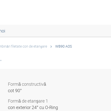
noi
mbinări filetate con de etanşare
WB90 AOS
°
Formă constructivă
cot 90°
Formă de etanşare 1
con exterior 24° cu O-Ring