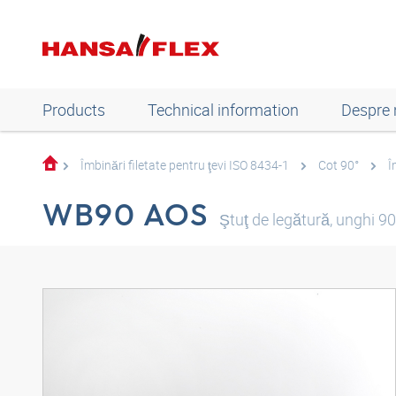
Products
Technical information
Despre 
Îmbinări filetate pentru ţevi ISO 8434-1
Cot 90°
Î
WB90 AOS
Ştuţ de legătură, unghi 90