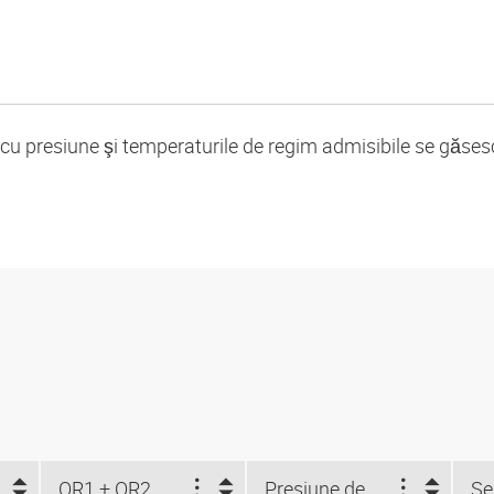
cu presiune şi temperaturile de regim admisibile se găsesc 
OR1 + OR2
Presiune de calcul (bar)
Se