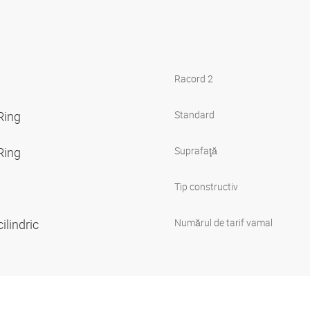
Racord 2
-Ring
Standard
-Ring
Suprafaţă
Tip constructiv
cilindric
Numărul de tarif vamal