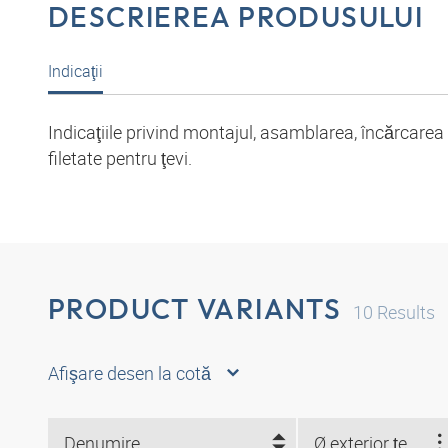
DESCRIEREA PRODUSULUI
Indicaţii
Indicaţiile privind montajul, asamblarea, încărcarea 
filetate pentru ţevi.
PRODUCT VARIANTS
10
Results
Afişare desen la cotă
Denumire
Ø exterior ţeavă (mm)