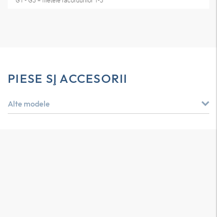
G1 - G3 = filetele racordurilor 1-3
PIESE ŞI ACCESORII
Alte modele