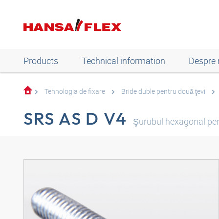
Products
Technical information
Despre 
Tehnologia de fixare
Bride duble pentru două ţevi
SRS AS D V4
Şurubul hexagonal pen