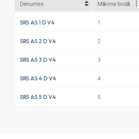
Denumire
Mărime bridă
1
SRS AS 1 D V4
2
SRS AS 2 D V4
3
SRS AS 3 D V4
4
SRS AS 4 D V4
5
SRS AS 5 D V4