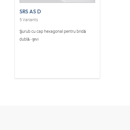
SRS AS D
5
Variants
Şurub cu cap hexagonal pentru bridă
dublă - ţevi