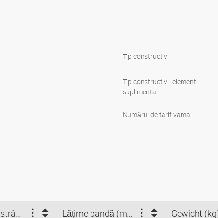
Tip constructiv
Tip constructiv - element
suplimentar
Numărul de tarif vamal
Domeniu de strângere (mm)
Lăţime bandă (mm)
Gewicht (kg