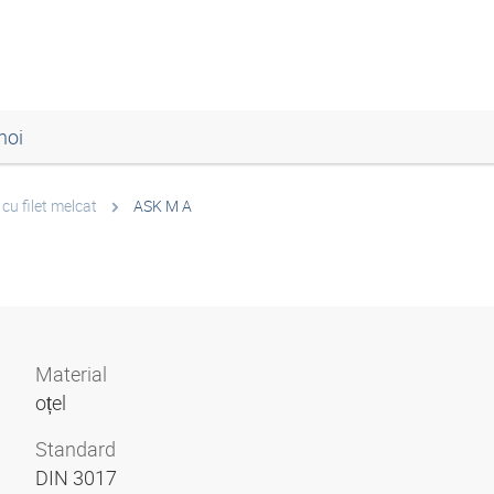
noi
 cu filet melcat
ASK M A
Material
oțel
Standard
DIN 3017