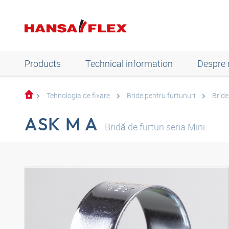
Products
Technical information
Despre 
Tehnologia de fixare
Bride pentru furtunuri
Bride
ASK M A
Bridă de furtun seria Mini