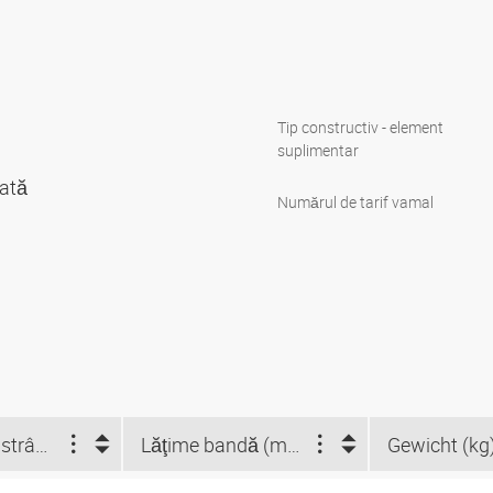
Tip constructiv - element
suplimentar
cată
Numărul de tarif vamal
Domeniu de strângere (mm)
Lăţime bandă (mm)
Gewicht (kg