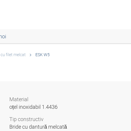
noi
 cu filet melcat
ESK W5
Material
oțel inoxidabil 1.4436
Tip constructiv
Bride cu dantură melcată