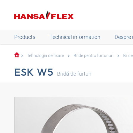
Products
Technical information
Despre 
Tehnologia de fixare
Bride pentru furtunuri
Bride
ESK W5
Bridă de furtun