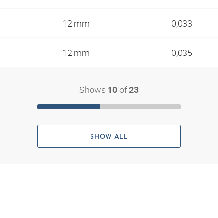
12 mm
0,033
12 mm
0,035
Shows
of
10
23
SHOW ALL