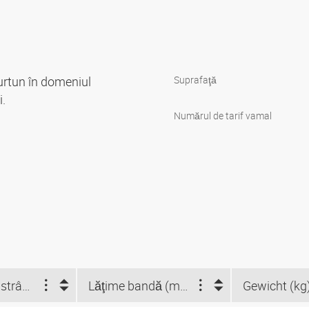
furtun în domeniul
Suprafaţă
i.
Numărul de tarif vamal
Domeniu de strângere (mm)
Lăţime bandă (mm)
Gewicht (kg