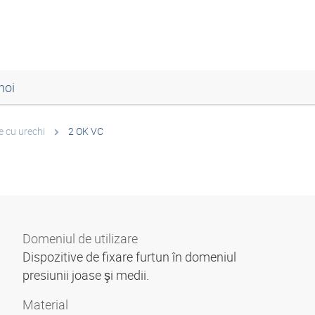
noi
 cu urechi
2 OK VC
Domeniul de utilizare
Dispozitive de fixare furtun în domeniul
presiunii joase şi medii.
Material