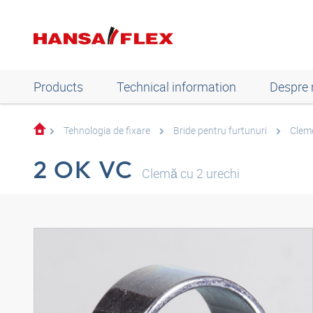
Products
Technical information
Despre 
Tehnologia de fixare
Bride pentru furtunuri
Cleme
2 OK VC
Clemă cu 2 urechi