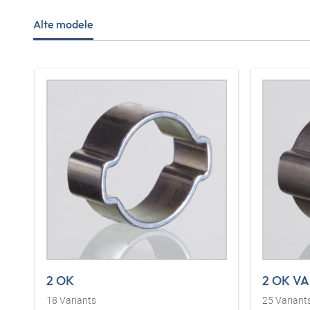
Alte modele
2 OK
2 OK VA
18
Variants
25
Variant