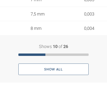
7,5 mm
0,003
8 mm
0,004
Shows
of
10
26
SHOW ALL