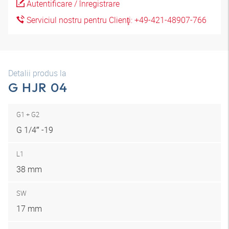
Autentificare / înregistrare
Serviciul nostru pentru Clienţi: +49-421-48907-766
Detalii produs la
G HJR 04
G1 + G2
G 1/4″ -19
L1
38 mm
SW
17 mm