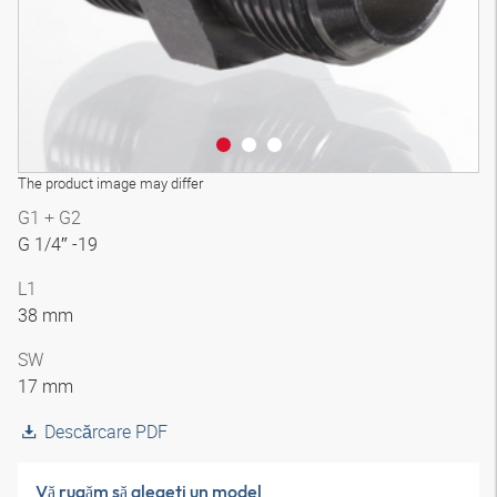
The product image may differ
G1 + G2
G 1/4″ -19
L1
38 mm
SW
17 mm
Descărcare PDF
Vă rugăm să alegeţi un model