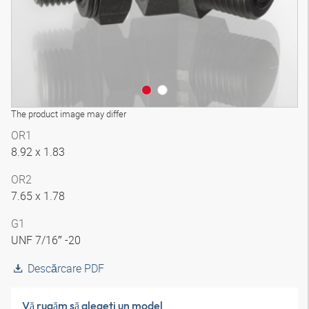
The product image may differ
OR1
8.92 x 1.83
OR2
7.65 x 1.78
G1
UNF 7/16″ -20
Descărcare PDF
Vă rugăm să alegeţi un model