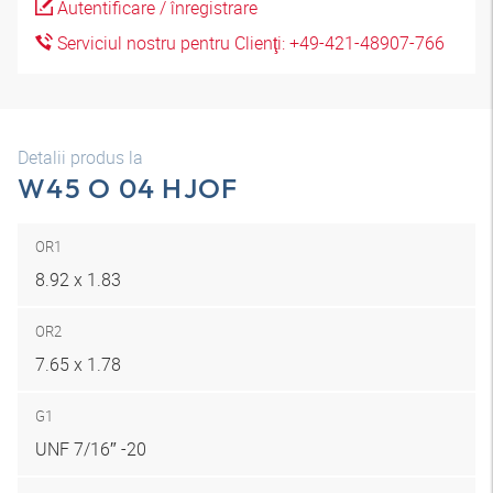
Autentificare / înregistrare
Serviciul nostru pentru Clienţi: +49-421-48907-766
Detalii produs la
W45 O 04 HJOF
OR1
8.92 x 1.83
OR2
7.65 x 1.78
G1
UNF 7/16″ -20