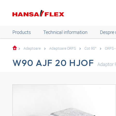
Products
Technical information
Despre 
Adaptoare
Adaptoare ORFS
Cot 90°
ORFS -
W90 AJF 20 HJOF
Adaptor