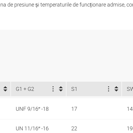
cina de presiune și temperaturile de funcționare admise, co
G1 + G2
S1
S
UNF 9/16″ -18
17
1
UN 11/16″ -16
22
1