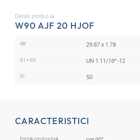
Detalii produs la
W90 AJF 20 HJOF
OR
29.87 x 1.78
G1 + G2
UN 1.11/16″ -12
S1
50
CARACTERISTICI
Formă constructivă
cot 90°