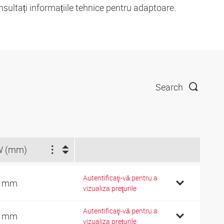
nsultați informațiile tehnice pentru adaptoare.
Search
W (mm)
Autentificaţi-vă pentru a
4 mm
vizualiza preţurile
Autentificaţi-vă pentru a
9 mm
vizualiza preţurile