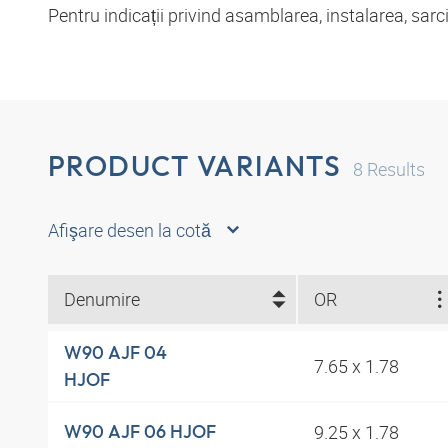
Pentru indicații privind asamblarea, instalarea, sar
PRODUCT VARIANTS
8
Results
Afişare desen la cotă
Denumire
OR
W90 AJF 04
7.65 x 1.78
HJOF
9.25 x 1.78
W90 AJF 06 HJOF