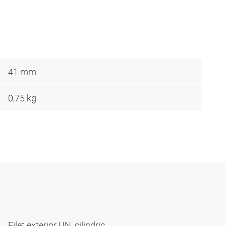
41 mm
0,75 kg
Filet exterior UN, cilindric