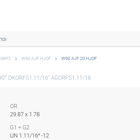
noi
 ORFS
W90 AJF HJOF
W90 AJF 20 HJOF
 90° DKORFS1.11/16" AGORFS1.11/16
OR
29.87 x 1.78
G1 + G2
UN 1.11/16″ -12