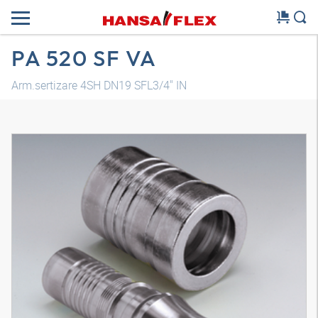
PA 520 SF VA
Arm.sertizare 4SH DN19 SFL3/4" IN