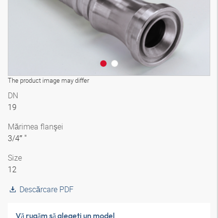
The product image may differ
DN
19
Mărimea flanşei
3/4″ "
Size
12
Descărcare PDF
Vă rugăm să alegeţi un model