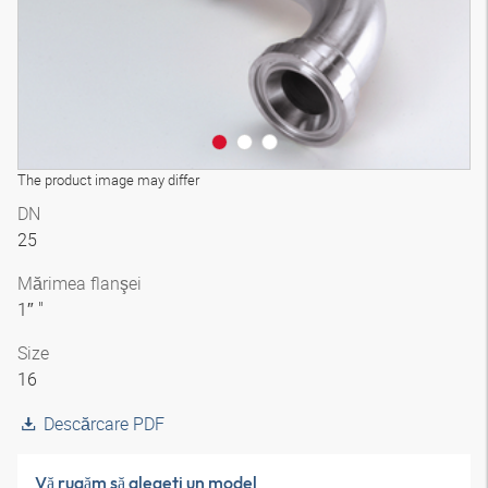
The product image may differ
DN
25
Mărimea flanşei
1″ "
Size
16
Descărcare PDF
Vă rugăm să alegeţi un model