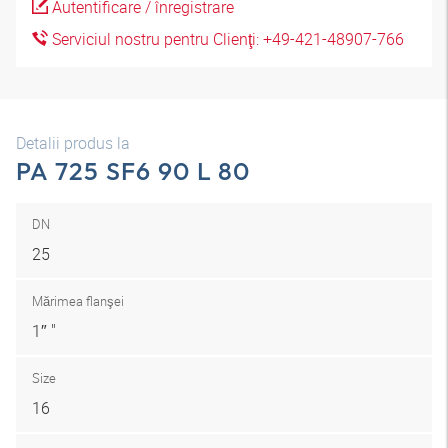
Autentificare / înregistrare
Serviciul nostru pentru Clienţi: +49-421-48907-766
Detalii produs la
PA 725 SF6 90 L 80
DN
25
Mărimea flanşei
1″ "
Size
16