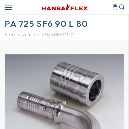
PA 725 SF6 90 L 80
Arm.sertizare R15 DN25 SFS1" 90°
Model 3D