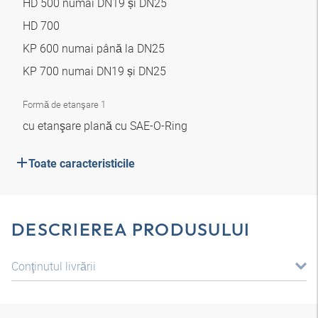
HD 500 numai DN19 și DN25
HD 700
KP 600 numai până la DN25
KP 700 numai DN19 și DN25
Formă de etanşare 1
cu etanşare plană cu SAE-O-Ring
Toate caracteristicile
DESCRIEREA PRODUSULUI
Conţinutul livrării