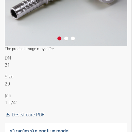
The product image may differ
DN
31
Size
20
țoli
1.1/4″
Descărcare PDF
Vă rugăm să alegeţi un model