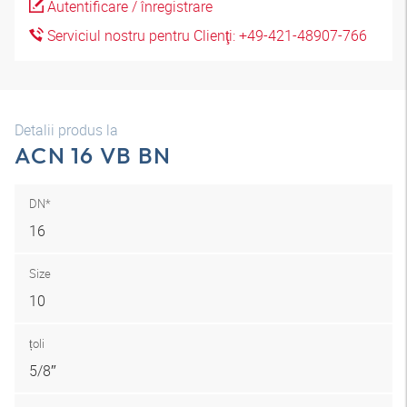
Autentificare / înregistrare
Serviciul nostru pentru Clienţi: +49-421-48907-766
Detalii produs la
ACN 16 VB BN
DN*
16
Size
10
țoli
5/8″