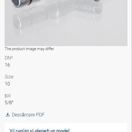
The product image may differ
DN*
16
Size
10
țoli
5/8″
Descărcare PDF
Vă rugăm să alegeţi un model