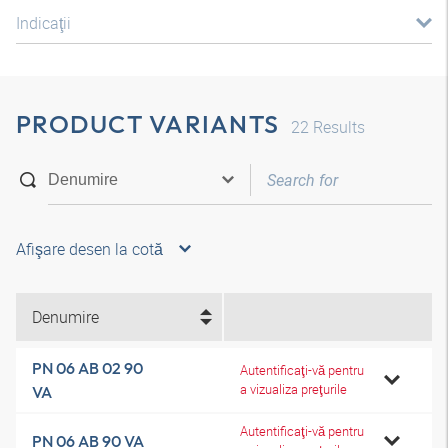
Indicaţii
PRODUCT VARIANTS
22
Results
Afişare desen la cotă
Denumire
PN 06 AB 02 90
Autentificaţi-vă pentru
a vizualiza preţurile
VA
Autentificaţi-vă pentru
PN 06 AB 90 VA