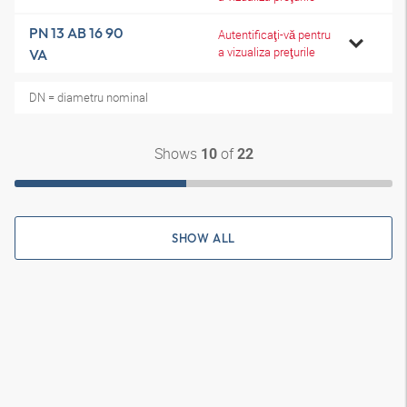
PN 13 AB 16 90
Autentificaţi-vă pentru
a vizualiza preţurile
VA
DN = diametru nominal
Shows
of
10
22
SHOW ALL