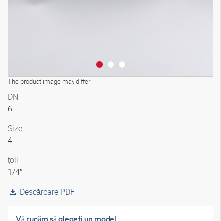
The product image may differ
DN
6
Size
4
țoli
1/4″
Descărcare PDF
Vă rugăm să alegeţi un model