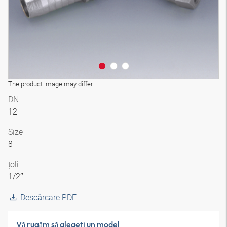
The product image may differ
DN
12
Size
8
țoli
1/2″
Descărcare PDF
Vă rugăm să alegeţi un model