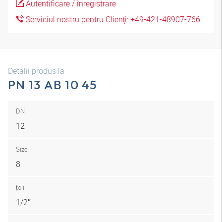
Autentificare / înregistrare
Serviciul nostru pentru Clienţi: +49-421-48907-766
Detalii produs la
PN 13 AB 10 45
DN
12
Size
8
țoli
1/2″