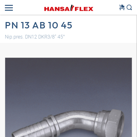
PN 13 AB 10 45
Nip.pres. DN12 DKR3/8" 45°
Model 3D