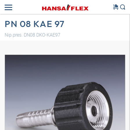
PN 08 KAE 97
Nip.pres. DN08 DKO-KAE97