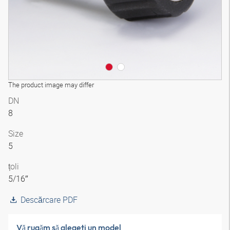
The product image may differ
DN
8
Size
5
țoli
5/16″
Descărcare PDF
Vă rugăm să alegeţi un model