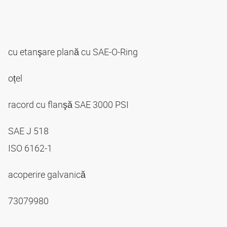
cu etanşare plană cu SAE-O-Ring
oțel
racord cu flanşă SAE 3000 PSI
SAE J 518
ISO 6162-1
acoperire galvanică
73079980