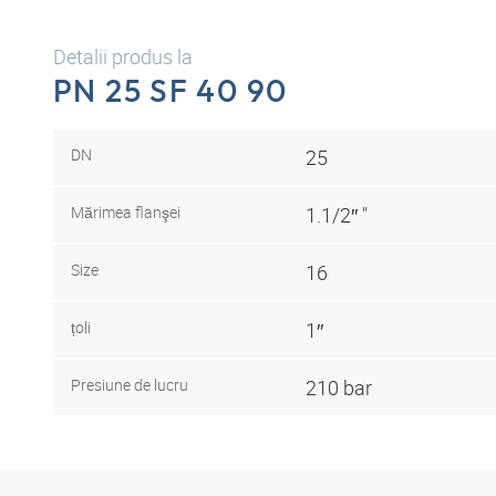
Detalii produs la
PN 25 SF 40 90
DN
25
Mărimea flanşei
1.1/2″ "
Size
16
țoli
1″
Presiune de lucru
210 bar