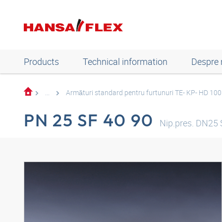
Products
Technical information
Despre 
...
Armături standard pentru furtunuri TE- KP- HD 10
PN 25 SF 40 90
Nip.pres. DN25 