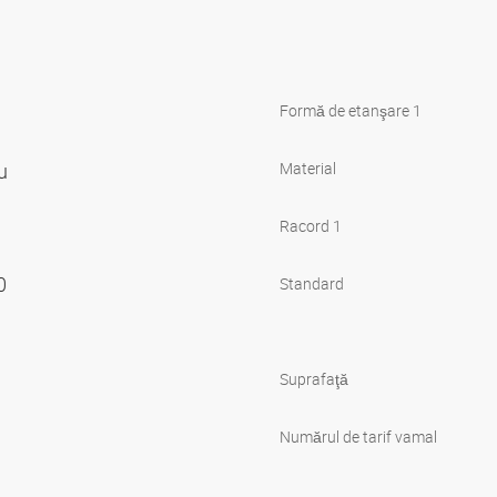
Formă de etanşare 1
ru
Material
Racord 1
00
Standard
Suprafaţă
Numărul de tarif vamal