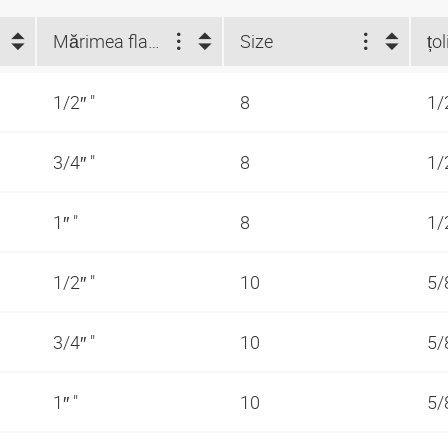
Mărimea flanşei (")
Size
țol
1/2″ "
8
1/
3/4″ "
8
1/
1″ "
8
1/
1/2″ "
10
5/
3/4″ "
10
5/
1″ "
10
5/