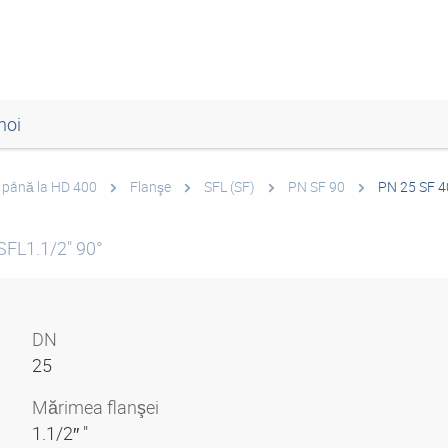
noi
0 până la HD 400
Flanşe
SFL (SF)
PN SF 90
PN 25 SF 4
SFL1.1/2" 90°
DN
25
Mărimea flanşei
1.1/2″ "