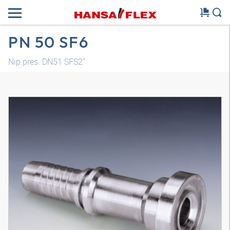
PN 50 SF6
Nip.pres. DN51 SFS2"
Model 3D