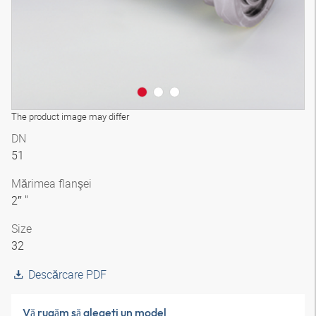
The product image may differ
DN
51
Mărimea flanşei
2″ "
Size
32
Descărcare PDF
Vă rugăm să alegeţi un model