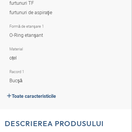
furtunuri TF
furtunuri de aspiraţie
Formă de etanşare 1
O-Ring etanşant
Material
oțel
Racord 1
Bucşă
Toate caracteristicile
DESCRIEREA PRODUSULUI