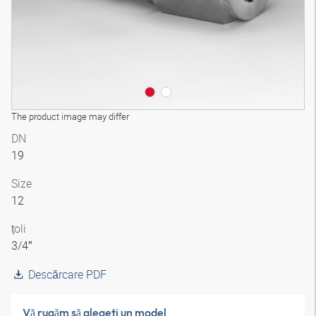
The product image may differ
DN
19
Size
12
țoli
3/4″
Descărcare PDF
Vă rugăm să alegeţi un model