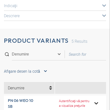
Indicaţii
Descriere
PRODUCT VARIANTS
5
Results
Afişare desen la cotă
Denumire
PN 06 WEO 10
Autentificaţi-vă pentru
a vizualiza preţurile
SB