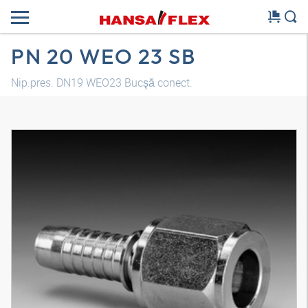
PN 20 WEO 23 SB
Nip.pres. DN19 WEO23 Bucşă conect.