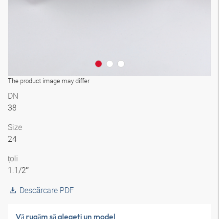
The product image may differ
DN
38
Size
24
țoli
1.1/2″
Descărcare PDF
Vă rugăm să alegeţi un model