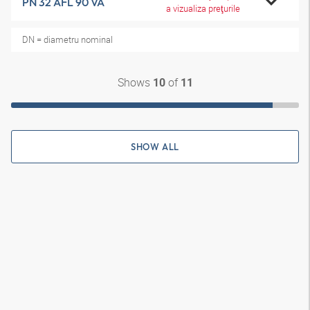
PN 32 AFL 90 VA
a vizualiza preţurile
DN = diametru nominal
Shows
of
10
11
SHOW ALL