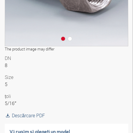
The product image may differ
DN
8
Size
5
țoli
5/16″
Descărcare PDF
Vă rugăm să alegeţi un model