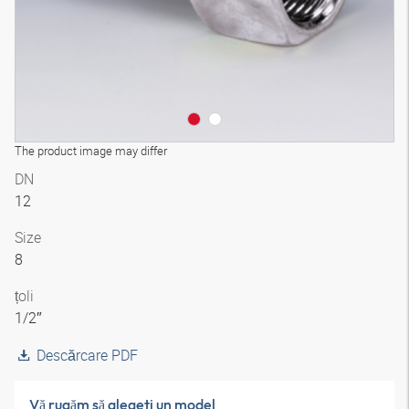
The product image may differ
DN
12
Size
8
țoli
1/2″
Descărcare PDF
Vă rugăm să alegeţi un model