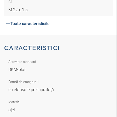
G1
M 22 x 1.5
Toate caracteristicile
CARACTERISTICI
Abreviere standard
DKM-plat
Formă de etanşare 1
cu etanşare pe suprafaţă
Material
oțel