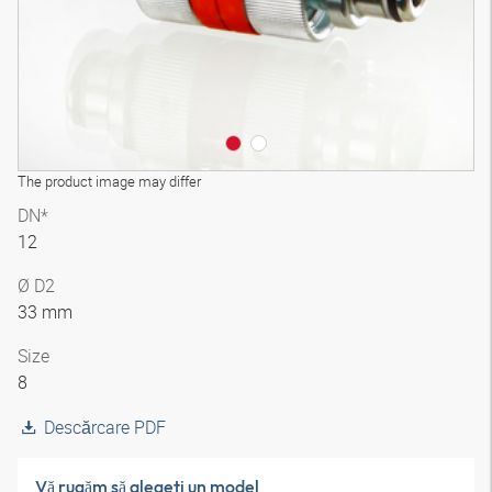
The product image may differ
DN*
12
Ø D2
33 mm
Size
8
Descărcare PDF
Vă rugăm să alegeţi un model