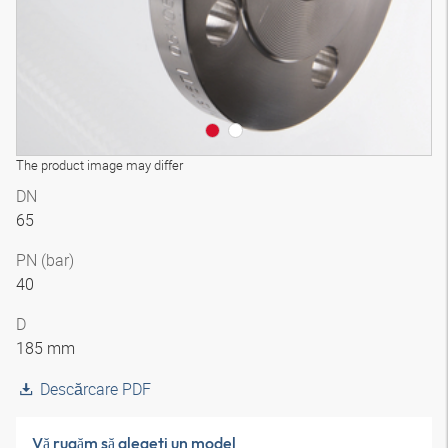
The product image may differ
DN
65
PN (bar)
40
D
185 mm
Descărcare PDF
Vă rugăm să alegeţi un model