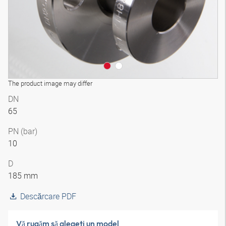
The product image may differ
DN
65
PN (bar)
10
D
185 mm
Descărcare PDF
Vă rugăm să alegeţi un model