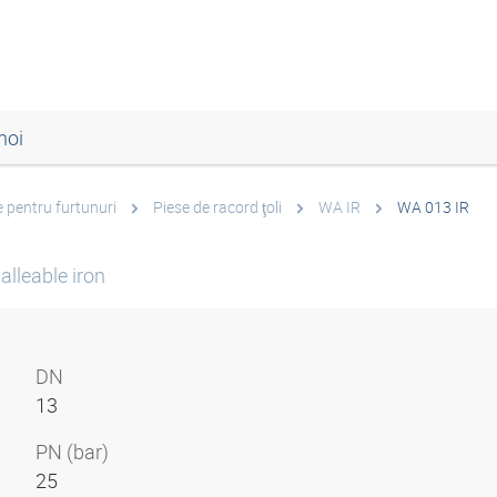
noi
 pentru furtunuri
Piese de racord ţoli
WA IR
WA 013 IR
lleable iron
DN
13
PN (bar)
25