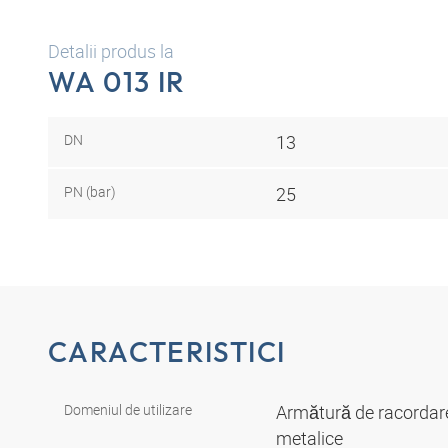
Detalii produs la
WA 013 IR
DN
13
PN (bar)
25
CARACTERISTICI
Domeniul de utilizare
Armătură de racordare
metalice