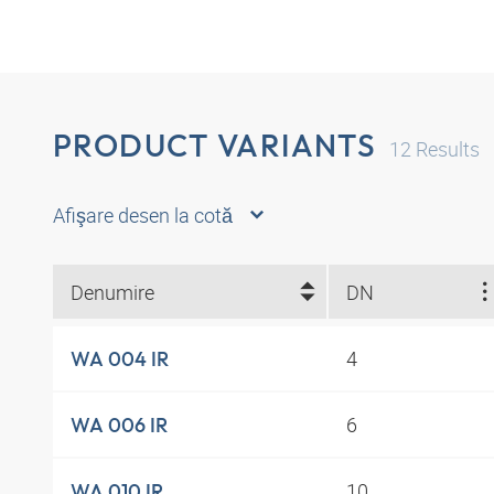
PRODUCT VARIANTS
12
Results
Afişare desen la cotă
Denumire
DN
4
WA 004 IR
6
WA 006 IR
10
WA 010 IR