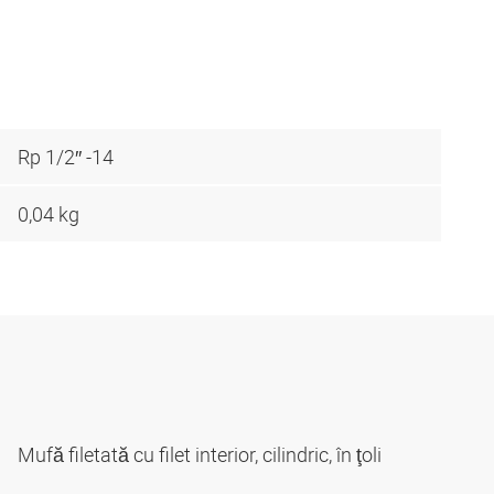
Rp 1/2″ -14
0,04 kg
Mufă filetată cu filet interior, cilindric, în ţoli