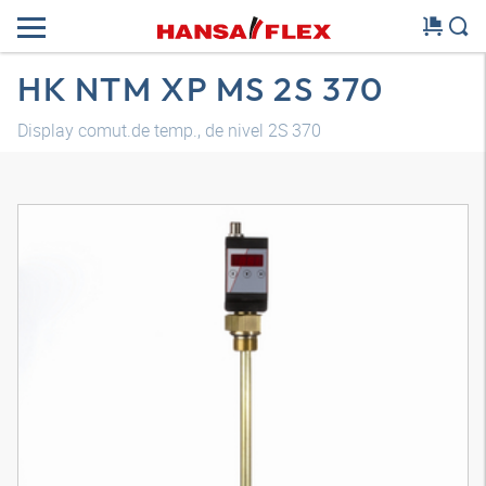
HK NTM XP MS 2S 370
Display comut.de temp., de nivel 2S 370