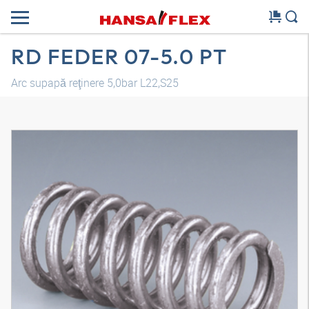
RD FEDER 07-5.0 PT
Arc supapă reţinere 5,0bar L22,S25