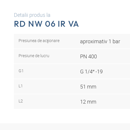
Detalii produs la
RD NW 06 IR VA
Presiunea de acţionare
aproximativ 1 bar
Presiune de lucru
PN 400
G1
G 1/4″ -19
L1
51 mm
L2
12 mm