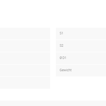
S1
S2
Ø D1
Gewicht