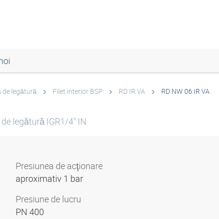
noi
 de legătură
Filet interior BSP
RD IR VA
RD NW 06 IR VA
ă de legătură IGR1/4" IN
Presiunea de acţionare
aproximativ 1 bar
Presiune de lucru
PN 400