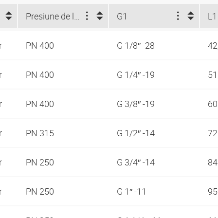
Presiune de lucru
G1
L1
r
PN 400
G 1/8″ -28
42
r
PN 400
G 1/4″ -19
5
r
PN 400
G 3/8″ -19
6
r
PN 315
G 1/2″ -14
7
r
PN 250
G 3/4″ -14
8
r
PN 250
G 1″ -11
9