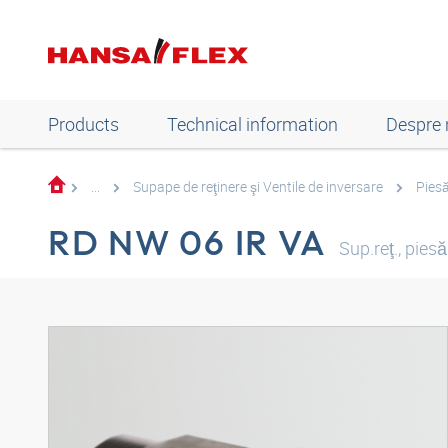
Products
Technical information
Despre 
...
Supape de reţinere şi Ventile de inversare
Piesă
RD NW 06 IR VA
Sup.reţ., pies