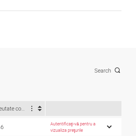
Search
Greutate compactat (per m) (kg)
Autentificaţi-vă pentru a
46
vizualiza preţurile