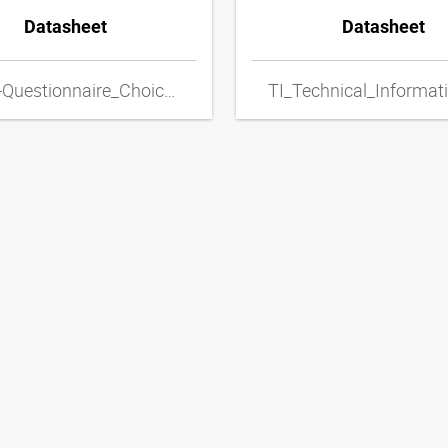
Datasheet
Datasheet
TI_HF-Questionnaire_Choice_of_Metal_Hose_Lines_ENxpdf