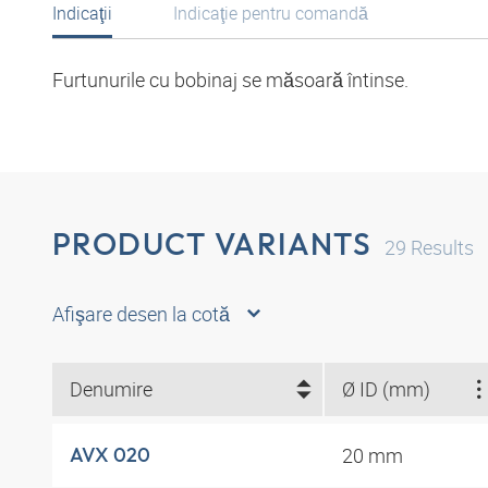
Indicaţii
Indicaţie pentru comandă
Furtunurile cu bobinaj se măsoară întinse.
PRODUCT VARIANTS
29
Results
Afişare desen la cotă
Denumire
Ø ID (mm)
20 mm
AVX 020