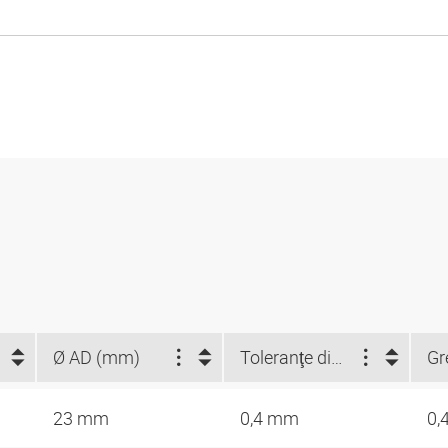
Ø AD (mm)
Toleranţe diametru interior/diametru exterior (mm)
23 mm
0,4 mm
0,