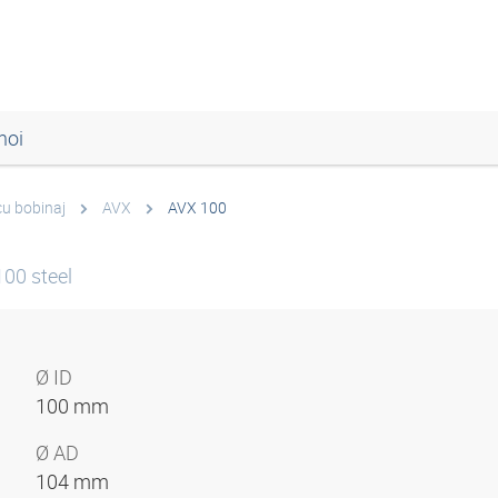
noi
cu bobinaj
AVX
AVX 100
00 steel
Ø ID
100 mm
Ø AD
104 mm