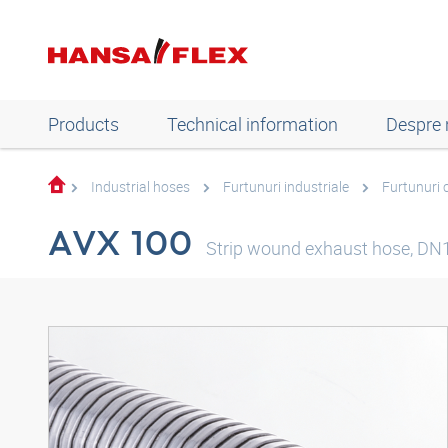
Products
Technical information
Despre 
Industrial hoses
Furtunuri industriale
Furtunuri 
AVX 100
Strip wound exhaust hose, DN1