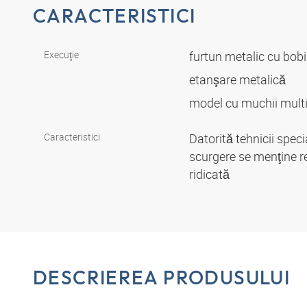
CARACTERISTICI
Execuţie
furtun metalic cu bob
etanşare metalică
model cu muchii mult
Caracteristici
Datorită tehnicii spec
scurgere se menţine red
ridicată
DESCRIEREA PRODUSULUI