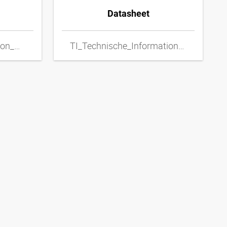
Datasheet
TI_Technical_Information_Metal_Hoses_ENxpdf
TI_Technische_Informationen_Metallschlaeuche_DExpdf