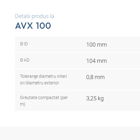
Detalii produs la
AVX 100
Ø ID
100 mm
Ø AD
104 mm
Toleranţe diametru interi
0,8 mm
or/diametru exterior
Greutate compactat (per
3,25 kg
m)