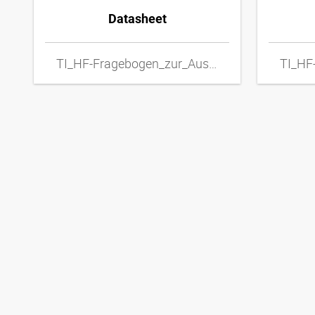
Datasheet
TI_HF-Fragebogen_zur_Auswahl_von_Metall-Schlauchleitungen_DExpdf