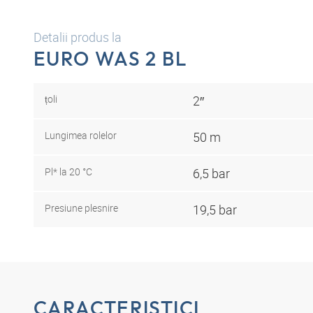
Detalii produs la
EURO WAS 2 BL
țoli
2″
Lungimea rolelor
50 m
Pl* la 20 °C
6,5 bar
Presiune plesnire
19,5 bar
CARACTERISTICI