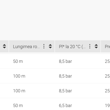
Lungimea rolelor (m)
Pl* la 20 °C (bar)
50 m
8,5 bar
25
100 m
8,5 bar
25
100 m
8,5 bar
25
50 m
6,5 bar
19