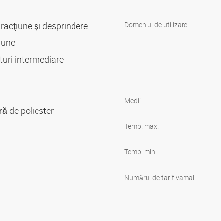
tracţiune şi desprindere
Domeniul de utilizare
siune
gături intermediare
Medii
ură de poliester
Temp. max.
Temp. min.
Numărul de tarif vamal