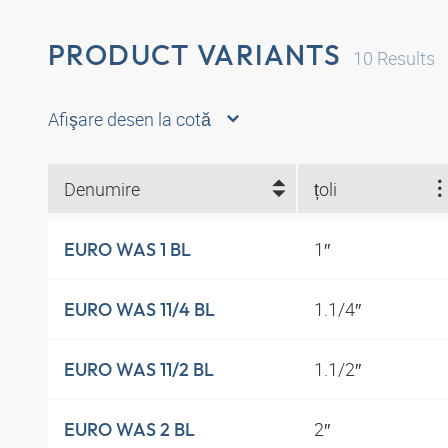
PRODUCT VARIANTS
10
Results
Afişare desen la cotă
Denumire
țoli
1″
EURO WAS 1 BL
1.1/4″
EURO WAS 11/4 BL
1.1/2″
EURO WAS 11/2 BL
2″
EURO WAS 2 BL