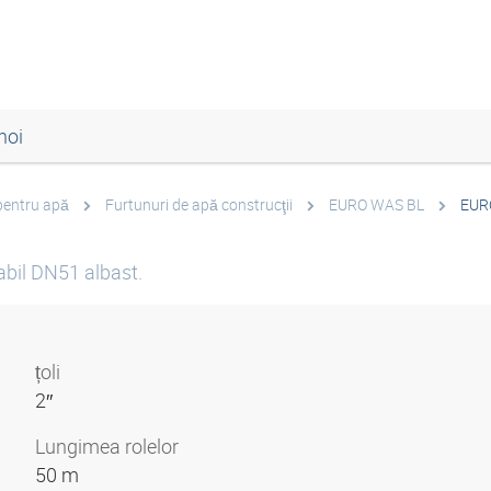
noi
pentru apă
Furtunuri de apă construcţii
EURO WAS BL
EUR
labil DN51 albast.
țoli
2″
Lungimea rolelor
50 m