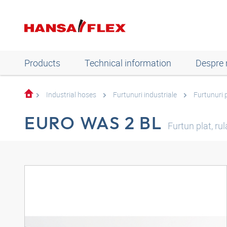
Products
Technical information
Despre 
Industrial hoses
Furtunuri industriale
Furtunuri 
EURO WAS 2 BL
Furtun plat, ru