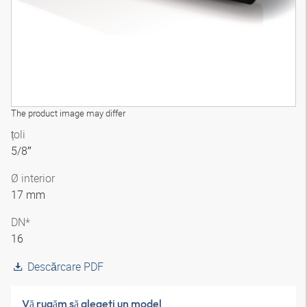
The product image may differ
țoli
5/8″
Ø interior
17 mm
DN*
16
Descărcare PDF
Vă rugăm să alegeţi un model