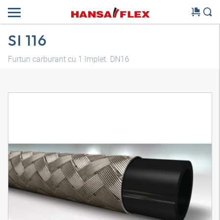
SI 116
Furtun carburant cu 1 împlet. DN16