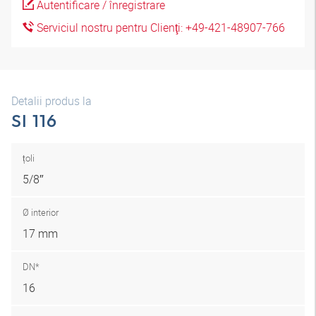
Autentificare / înregistrare
Serviciul nostru pentru Clienţi: +49-421-48907-766
Detalii produs la
SI 116
țoli
5/8″
Ø interior
17 mm
DN*
16