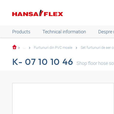
Products
Technical information
Despre 
...
Furtunuri din PVC moale
Set furtunuri de aer
K- 07 10 10 46
Shop floor hose soft