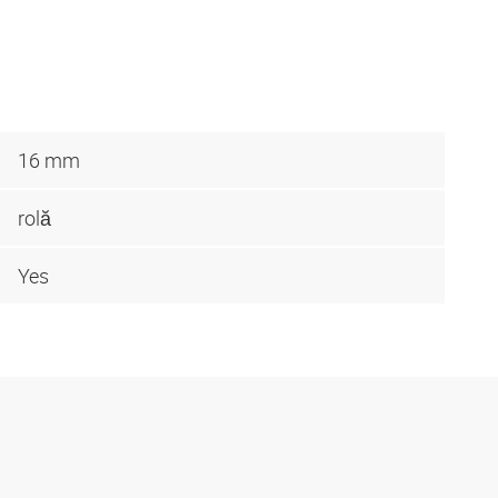
16 mm
rolă
Yes