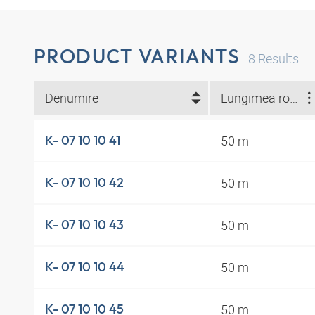
PRODUCT VARIANTS
8
Results
Denumire
Lungimea rolelor (m)
50 m
K- 07 10 10 41
50 m
K- 07 10 10 42
50 m
K- 07 10 10 43
50 m
K- 07 10 10 44
50 m
K- 07 10 10 45