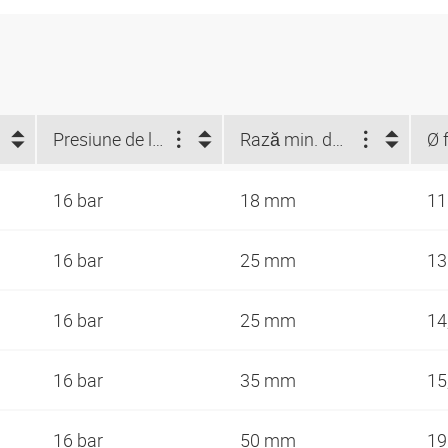
Presiune de lucru max. la 23 °C (bar)
Rază min. de îndoire (mm)
16 bar
18 mm
1
16 bar
25 mm
1
16 bar
25 mm
14
16 bar
35 mm
15
16 bar
50 mm
1