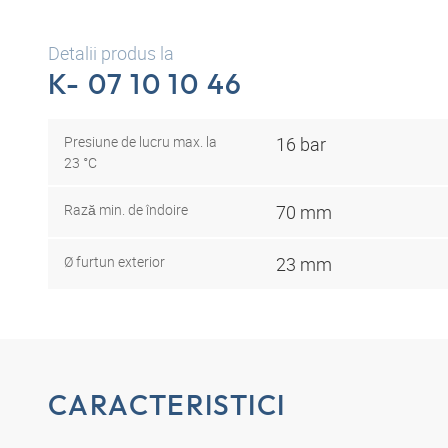
Detalii produs la
K- 07 10 10 46
Presiune de lucru max. la
16 bar
23 °C
Rază min. de îndoire
70 mm
Ø furtun exterior
23 mm
CARACTERISTICI