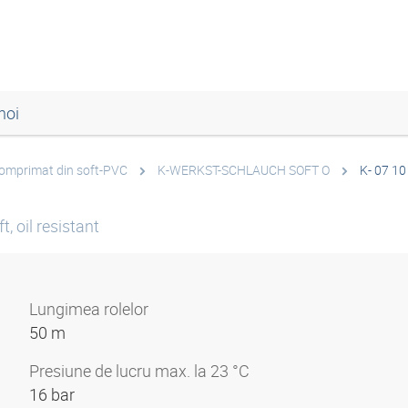
noi
 comprimat din soft-PVC
K-WERKST-SCHLAUCH SOFT O
K- 07 10
, oil resistant
Lungimea rolelor
50 m
Presiune de lucru max. la 23 °C
16 bar